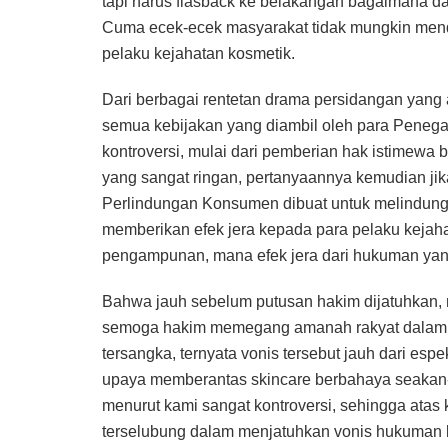
tapi harus flasback ke belakangan bagaimana da
Cuma ecek-ecek masyarakat tidak mungkin men
pelaku kejahatan kosmetik.
Dari berbagai rentetan drama persidangan yang
semua kebijakan yang diambil oleh para Peneg
kontroversi, mulai dari pemberian hak istimew
yang sangat ringan, pertanyaannya kemudian 
Perlindungan Konsumen dibuat untuk melindungi
memberikan efek jera kepada para pelaku kejah
pengampunan, mana efek jera dari hukuman yang
Bahwa jauh sebelum putusan hakim dijatuhkan,
semoga hakim memegang amanah rakyat dalam m
tersangka, ternyata vonis tersebut jauh dari es
upaya memberantas skincare berbahaya seakan-a
menurut kami sangat kontroversi, sehingga atas
terselubung dalam menjatuhkan vonis hukuman b