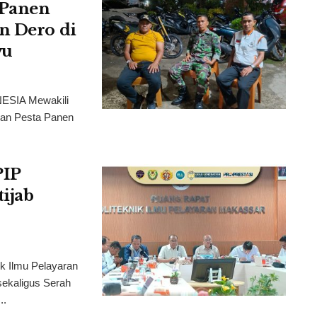
 Panen
n Dero di
wu
ESIA Mewakili
dan Pesta Panen
PIP
ijab
Ilmu Pelayaran
ekaligus Serah
..