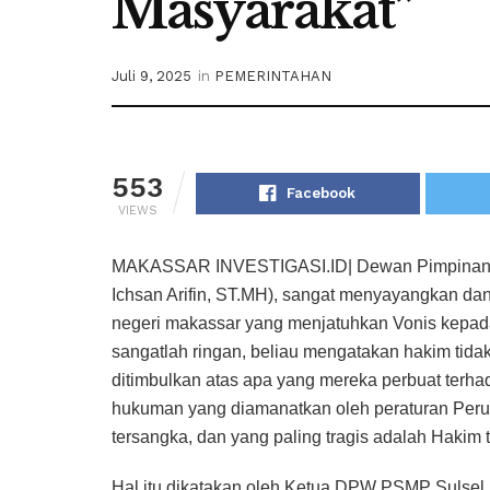
Masyarakat”
Juli 9, 2025
in
PEMERINTAHAN
553
Facebook
VIEWS
MAKASSAR INVESTIGASI.ID| Dewan Pimpinan Wi
Ichsan Arifin, ST.MH), sangat menyayangkan da
negeri makassar yang menjatuhkan Vonis kepad
sangatlah ringan, beliau mengatakan hakim tida
ditimbulkan atas apa yang mereka perbuat terh
hukuman yang diamanatkan oleh peraturan Per
tersangka, dan yang paling tragis adalah Hakim 
Hal itu dikatakan oleh Ketua DPW PSMP Sulsel 