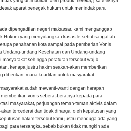
mpak yang ditimbulkan oleh produk mereka, jika efeknya
desak aparat penegak hukum untuk menindak para
 ada dipengadilan negeri makassar, kami menganggap
ak Hukum yang menyidangkan kasus tersebut sangatlah
a berupa penahanan kota sampai pada pemberian Vonis
jika Undang-undang Kesehatan dan Undang-undang
 masyarakat sehingga peraturan tersebut wajib
atan, kenapa justru hakim seakan-akan memberikan
 diberikan, mana keadilan untuk masyarakat.
 masyarakat sudah mewanti-wanti dengan harapan
emberikan vonis seberat-beratnya kepada para
pektasi masyarakat, perjuangan teman-teman aktivis dalam
kan tercederai dan tidak dihargai oleh keputusan yang
 keputusan hakim tersebut kami justru menduga ada yang
agi para tersangka, sebab bukan tidak mungkin ada