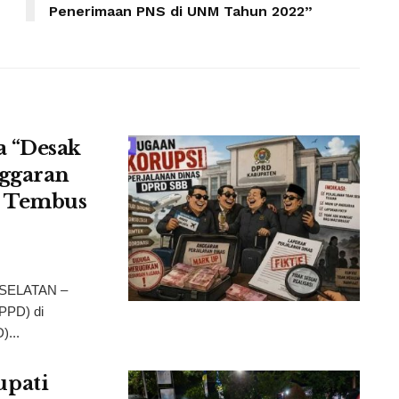
Penerimaan PNS di UNM Tahun 2022”
a “Desak
ggaran
i Tembus
 SELATAN –
SPPD) di
)...
pati