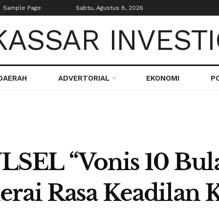
Sample Page
Sabtu, Agustus 8, 2026
DAERAH
ADVERTORIAL
EKONOMI
PO
EL “Vonis 10 Bula
rai Rasa Keadilan 