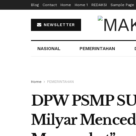
Blog
Contact
Home
Home 1
REDAKSI
Sample Page
NEWSLETTER
NASIONAL
PEMERINTAHAN
Home
PEMERINTAHAN
DPW PSMP SULS
Milyar Mencede