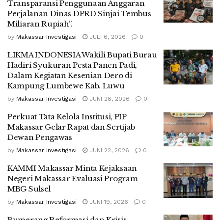
Transparansi Penggunaan Anggaran
Perjalanan Dinas DPRD Sinjai Tembus
Miliaran Rupiah”.
by
Makassar Investigasi
JULI 6, 2026
0
LIKMA INDONESIA Wakili Bupati Burau
Hadiri Syukuran Pesta Panen Padi,
Dalam Kegiatan Kesenian Dero di
Kampung Lumbewe Kab. Luwu
by
Makassar Investigasi
JUNI 28, 2026
0
Perkuat Tata Kelola Institusi, PIP
Makassar Gelar Rapat dan Sertijab
Dewan Pengawas
by
Makassar Investigasi
JUNI 22, 2026
0
KAMMI Makassar Minta Kejaksaan
Negeri Makassar Evaluasi Program
MBG Sulsel
by
Makassar Investigasi
JUNI 19, 2026
0
Bumerang Reformasi dan Krisis