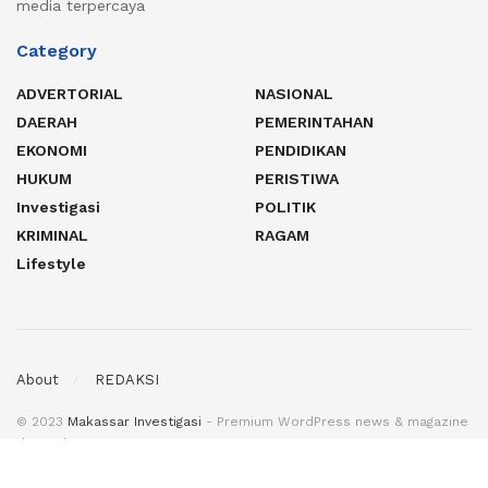
media terpercaya
Category
ADVERTORIAL
NASIONAL
DAERAH
PEMERINTAHAN
EKONOMI
PENDIDIKAN
HUKUM
PERISTIWA
Investigasi
POLITIK
KRIMINAL
RAGAM
Lifestyle
About
REDAKSI
© 2023
Makassar Investigasi
- Premium WordPress news & magazine
theme by
MI
.