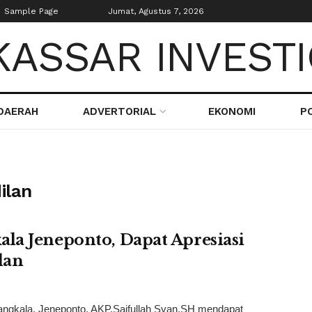
Sample Page
Jumat, Agustus 7, 2026
DAERAH
ADVERTORIAL
EKONOMI
PO
ilan
la Jeneponto, Dapat Apresiasi
lan
Bangkala, Jeneponto, AKP.Saifullah Syan,SH mendapat