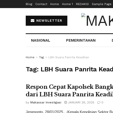
Blog
Contact
Home
Home 1
REDAKSI
Sample Page
NEWSLETTER
NASIONAL
PEMERINTAHAN
Home
Tag
LBH Suara Panrita Keadilan
Tag:
LBH Suara Panrita Kead
Respon Cepat Kapolsek Bangka
dari LBH Suara Panrita Keadi
by
Makassar Investigasi
JANUARI 28, 2025
0
Jeneponto, 28/01/2025 , -Kepala Kepolisian Sektor 