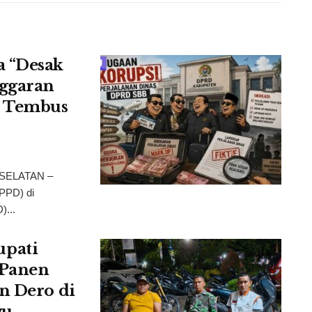
a “Desak
ggaran
i Tembus
 SELATAN –
SPPD) di
)...
pati
 Panen
n Dero di
wu