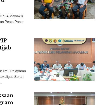
ESIA Mewakili
dan Pesta Panen
PIP
ijab
Ilmu Pelayaran
ekaligus Serah
..
ksaan
ogram