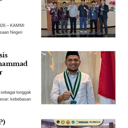
026 – KAMMI
saan Negeri
sis
Muhammad
r
sebagai tonggak
esar: kebebasan
P)