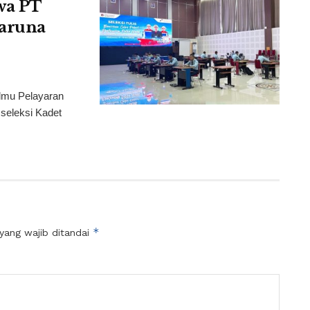
swa PT
Taruna
lmu Pelayaran
seleksi Kadet
*
yang wajib ditandai