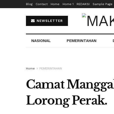
Blog
Contact
Home
Home 1
REDAKSI
Sample Page
NEWSLETTER
NASIONAL
PEMERINTAHAN
Home
PEMERINTAHAN
Camat Manggala
Lorong Perak.