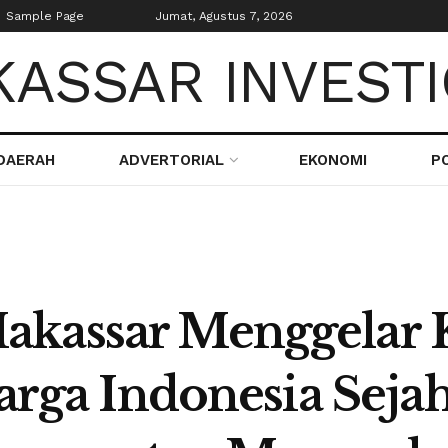
Sample Page
Jumat, Agustus 7, 2026
DAERAH
ADVERTORIAL
EKONOMI
PO
akassar Menggelar 
uarga Indonesia Seja