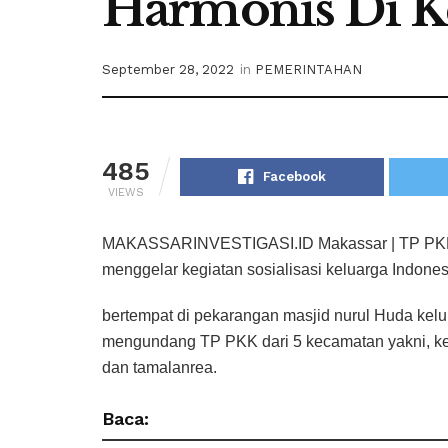
Harmonis Di K
September 28, 2022
in
PEMERINTAHAN
485
Facebook
VIEWS
MAKASSARINVESTIGASI.ID Makassar | TP PKK K
menggelar kegiatan sosialisasi keluarga Indones
bertempat di pekarangan masjid nurul Huda ke
mengundang TP PKK dari 5 kecamatan yakni, k
dan tamalanrea.
Baca: