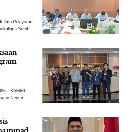
Ilmu Pelayaran
ekaligus Serah
..
ksaan
ogram
026 – KAMMI
saan Negeri
sis
Muhammad