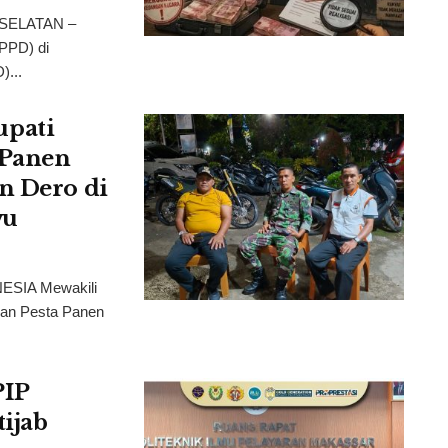
 SELATAN –
SPPD) di
)...
pati
 Panen
n Dero di
wu
ESIA Mewakili
dan Pesta Panen
PIP
ijab