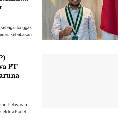
r
sebagai tonggak
esar: kebebasan
P)
swa PT
Taruna
lmu Pelayaran
seleksi Kadet