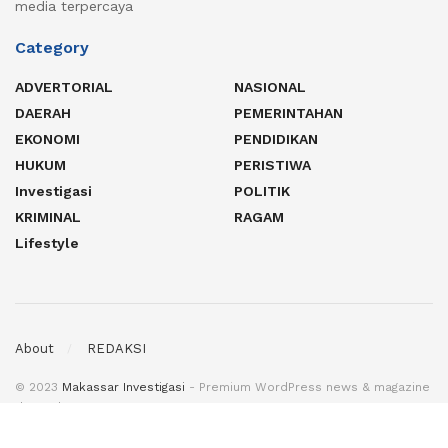
media terpercaya
Category
ADVERTORIAL
NASIONAL
DAERAH
PEMERINTAHAN
EKONOMI
PENDIDIKAN
HUKUM
PERISTIWA
Investigasi
POLITIK
KRIMINAL
RAGAM
Lifestyle
About
REDAKSI
© 2023
Makassar Investigasi
- Premium WordPress news & magazine
theme by
MI
.