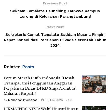
Previous Post
Sekcam Tamalate Launching Tauwwa Kampus
Lorong di Kelurahan Parangtambung
Next Post
Sekretaris Camat Tamalate Saddam Musma Pimpin
Rapat Konsolidasi Persiapan Pilkada Serentak Tahun
2024
Related
Posts
Forum Merah Putih Indonesia “Desak
Transparansi Penggunaan Anggaran
Perjalanan Dinas DPRD Sinjai Tembus
Miliaran Rupiah”.
by
Makassar Investigasi
JULI 6, 2026
0
LIKMA INDONESIA Wakili Bupati Burau