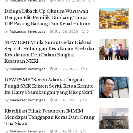
by
Makassar Investigasi
AGUSTUS 2, 2026
0
Diduga Diback Up Oknum Wartawan
Dengan Elit, Pemilik Tambang Tanpa
IUP Pasang Badang Dan Kebal Hukum
by
Makassar Investigasi
JULI 26, 2026
0
MPW ICMI Muda Sumut Gelar Diskusi
Sejarah Hubungan Kesultanan Aceh dan
Kesultanan Deli Dalam Bingkai
Kesatuan NKRI
by
Makassar Investigasi
JULI 25, 2026
0
DPW PSMP “Soroti Adanya Dugaan
Pungli SMK Kristen Seriti, Ketua Komite :
Itu Hanya Sumbangan yang Disepakati”
by
Makassar Investigasi
JULI 17, 2026
0
Klarifikasi Pihak Pesantren IMMIM,
Mendapat Tanggapan Keras Dari Orang
Tua Siswa
by
Makassar Investigasi
JULI 15, 2026
0