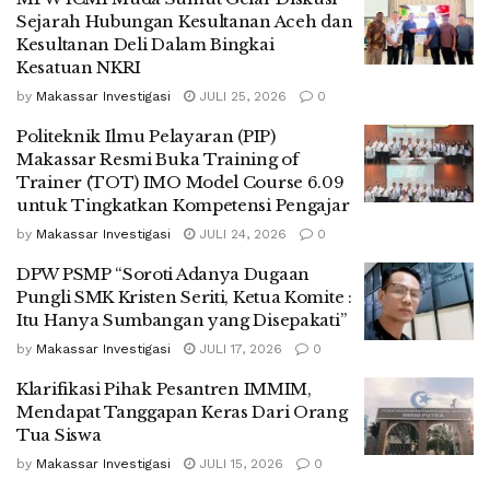
Sejarah Hubungan Kesultanan Aceh dan
Kesultanan Deli Dalam Bingkai
Kesatuan NKRI
by
Makassar Investigasi
JULI 25, 2026
0
Politeknik Ilmu Pelayaran (PIP)
Makassar Resmi Buka Training of
Trainer (TOT) IMO Model Course 6.09
untuk Tingkatkan Kompetensi Pengajar
by
Makassar Investigasi
JULI 24, 2026
0
DPW PSMP “Soroti Adanya Dugaan
Pungli SMK Kristen Seriti, Ketua Komite :
Itu Hanya Sumbangan yang Disepakati”
by
Makassar Investigasi
JULI 17, 2026
0
Klarifikasi Pihak Pesantren IMMIM,
Mendapat Tanggapan Keras Dari Orang
Tua Siswa
by
Makassar Investigasi
JULI 15, 2026
0