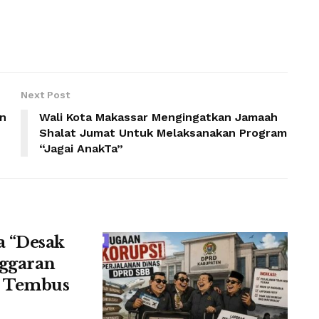
Next Post
an
Wali Kota Makassar Mengingatkan Jamaah
Shalat Jumat Untuk Melaksanakan Program
“Jagai AnakTa”
a “Desak
ggaran
i Tembus