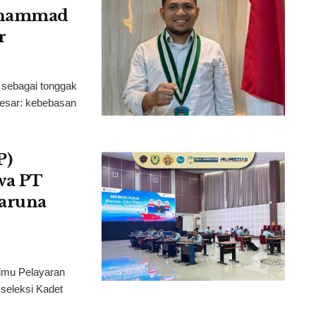
Muhammad
r
sebagai tonggak
esar: kebebasan
P)
swa PT
Taruna
lmu Pelayaran
seleksi Kadet