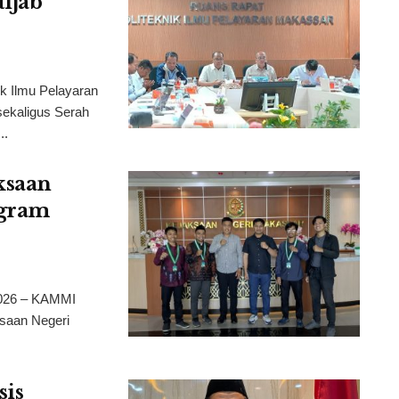
ijab
Ilmu Pelayaran
ekaligus Serah
..
ksaan
ogram
026 – KAMMI
saan Negeri
sis