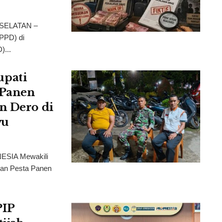
 SELATAN –
SPPD) di
)...
pati
 Panen
n Dero di
wu
ESIA Mewakili
dan Pesta Panen
PIP