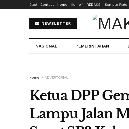
Blog
Contact
Home
Home 1
REDAKSI
Sample Page
NEWSLETTER
NASIONAL
PEMERINTAHAN
Home
ADVERTORIAL
Ketua DPP Gem
Lampu Jalan Ma