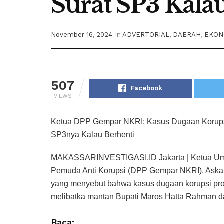
Surat SP3 Kala
November 16, 2024
in
ADVERTORIAL
,
DAERAH
,
EKON
507
Facebook
VIEWS
Ketua DPP Gempar NKRI: Kasus Dugaan Korupsi
SP3nya Kalau Berhenti
MAKASSARINVESTIGASI.ID Jakarta | Ketua Um
Pemuda Anti Korupsi (DPP Gempar NKRI), Askar
yang menyebut bahwa kasus dugaan korupsi proy
melibatka mantan Bupati Maros Hatta Rahman 
Baca: