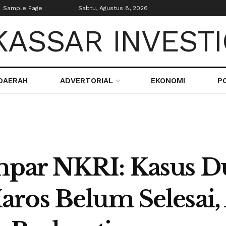
Sample Page
Sabtu, Agustus 8, 2026
DAERAH
ADVERTORIAL
EKONOMI
PO
par NKRI: Kasus D
ros Belum Selesai,