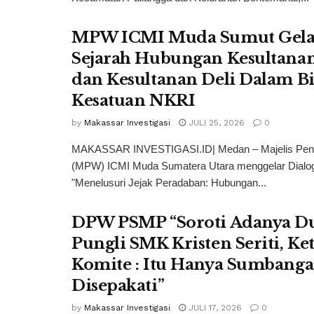
MPW ICMI Muda Sumut Gelar
Sejarah Hubungan Kesultana
dan Kesultanan Deli Dalam B
Kesatuan NKRI
by
Makassar Investigasi
JULI 25, 2026
0
MAKASSAR INVESTIGASI.ID| Medan – Majelis Pen
(MPW) ICMI Muda Sumatera Utara menggelar Dialog 
"Menelusuri Jejak Peradaban: Hubungan...
DPW PSMP “Soroti Adanya D
Pungli SMK Kristen Seriti, Ke
Komite : Itu Hanya Sumbanga
Disepakati”
by
Makassar Investigasi
JULI 17, 2026
0