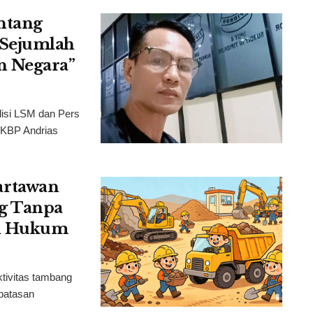
antang
 Sejumlah
n Negara”
isi LSM dan Pers
AKBP Andrias
artawan
ng Tanpa
al Hukum
ivitas tambang
batasan