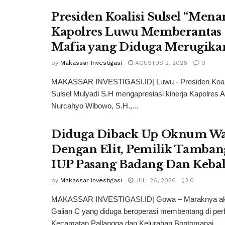
Presiden Koalisi Sulsel “Men
Kapolres Luwu Memberantas
Mafia yang Diduga Merugika
by
Makassar Investigasi
AGUSTUS 2, 2026
0
MAKASSAR INVESTIGASI.ID| Luwu - Presiden Koal
Sulsel Mulyadi S.H mengapresiasi kinerja Kapolres 
Nurcahyo Wibowo, S.H.,...
Diduga Diback Up Oknum W
Dengan Elit, Pemilik Tamba
IUP Pasang Badang Dan Keb
by
Makassar Investigasi
JULI 26, 2026
0
MAKASSAR INVESTIGASI.ID| Gowa – Maraknya akt
Galian C yang diduga beroperasi membentang di per
Kecamatan Pallangga dan Kelurahan Bontomanai,...