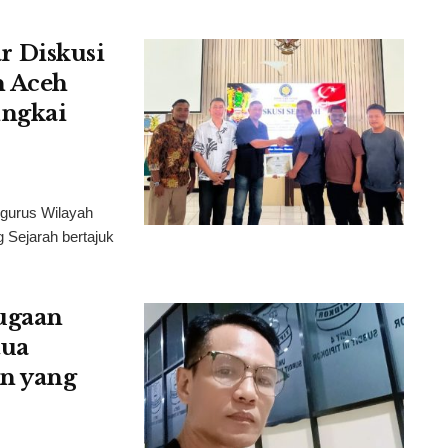
 Diskusi
n Aceh
ingkai
gurus Wilayah
Sejarah bertajuk
ugaan
tua
n yang