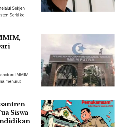
alui Sekjen
ten Seriti ke
IMMIM,
ari
santren IMMIM
ana menurut
santren
ua Siswa
endidikan