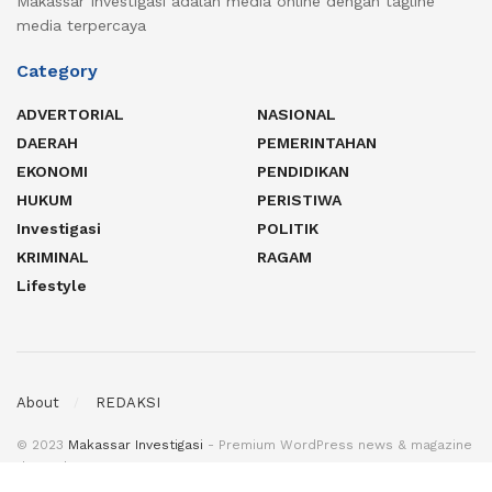
Makassar Investigasi adalah media online dengan tagline
media terpercaya
Category
ADVERTORIAL
NASIONAL
DAERAH
PEMERINTAHAN
EKONOMI
PENDIDIKAN
HUKUM
PERISTIWA
Investigasi
POLITIK
KRIMINAL
RAGAM
Lifestyle
About
REDAKSI
© 2023
Makassar Investigasi
- Premium WordPress news & magazine
theme by
MI
.