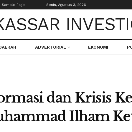
Sample Page
Senin, Agustus 3, 2026
DAERAH
ADVERTORIAL
EKONOMI
PO
rmasi dan Krisis K
Muhammad Ilham K