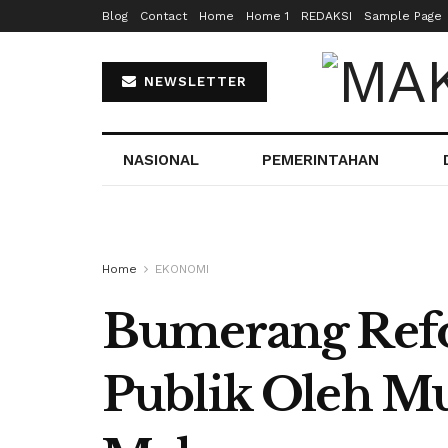
Blog
Contact
Home
Home 1
REDAKSI
Sample Page
NEWSLETTER
NASIONAL
PEMERINTAHAN
Home
EKONOMI
Bumerang Refo
Publik Oleh 