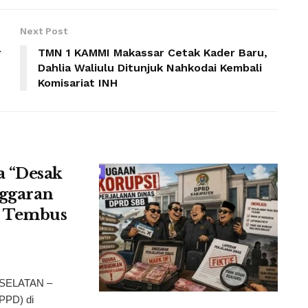
Next Post
r
TMN 1 KAMMI Makassar Cetak Kader Baru,
Dahlia Waliulu Ditunjuk Nahkodai Kembali
Komisariat INH
a “Desak
ggaran
i Tembus
 SELATAN –
SPPD) di