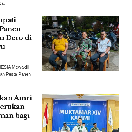
)...
pati
 Panen
n Dero di
wu
ESIA Mewakili
dan Pesta Panen
kan Amri
Serukan
man bagi