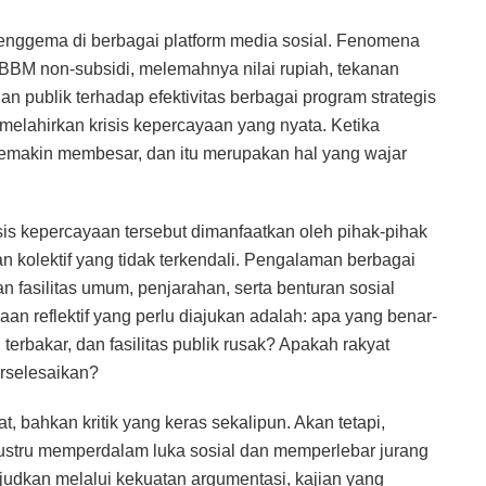
menggema di berbagai platform media sosial. Fenomena
a BBM non-subsidi, melemahnya nilai rupiah, tekanan
 publik terhadap efektivitas berbagai program strategis
elahirkan krisis kepercayaan yang nyata. Ketika
semakin membesar, dan itu merupakan hal yang wajar
sis kepercayaan tersebut dimanfaatkan oleh pihak-pihak
n kolektif yang tidak terkendali. Pengalaman berbagai
 fasilitas umum, penjarahan, serta benturan sosial
an reflektif yang perlu diajukan adalah: apa yang benar-
erbakar, dan fasilitas publik rusak? Apakah rakyat
rselesaikan?
 bahkan kritik yang keras sekalipun. Akan tetapi,
ustru memperdalam luka sosial dan memperlebar jurang
judkan melalui kekuatan argumentasi, kajian yang